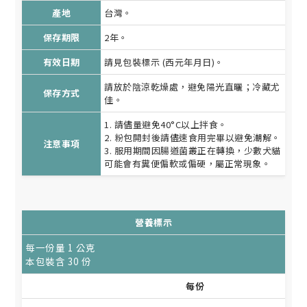
產地
台灣。
保存期限
2年。
有效日期
請見包裝標示 (西元年月日)。
請放於陰涼乾燥處，避免陽光直曬；冷藏尤
保存方式
佳。
1. 請儘量避免40°C以上拌食。
2. 粉包開封後請儘速食用完畢以避免潮解。
注意事項
3. 服用期間因腸道菌叢正在轉換，少數犬貓
可能會有糞便偏軟或偏硬，屬正常現象。
營養標示
每一份量 1 公克
本包裝含 30 份
每份