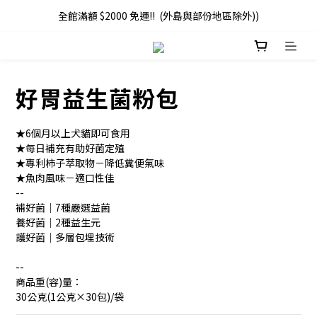
全館滿額 $2000 免運!!  (外島與部份地區除外))
好胃益生菌粉包
★6個月以上犬貓即可食用
★每日補充有助好菌定殖
★專利柿子萃取物－降低糞便氣味
★魚肉風味－適口性佳
--
補好菌｜7種嚴選益菌
養好菌｜2種益生元
護好菌｜多層包埋技術
--
商品重(容)量：
30公克(1公克×30包)/袋