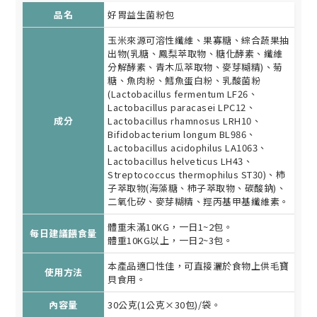
品名
好胃益生菌粉包
玉米來源可溶性纖維、果寡糖、綜合蔬果抽
出物(乳糖、鳳梨萃取物、糖化酵素、纖維
分解酵素、青木瓜萃取物、麥芽糊精)、菊
糖、魚肉粉、鱈魚蛋白粉、乳酸菌粉
(Lactobacillus fermentum LF26、
Lactobacillus paracasei LPC12、
成分
Lactobacillus rhamnosus LRH10、
Bifidobacterium longum BL986、
Lactobacillus acidophilus LA1063、
Lactobacillus helveticus LH43、
Streptococcus thermophilus ST30)、柿
子萃取物(海藻糖、柿子萃取物、碳酸鈉)、
二氧化矽、麥芽糊精、羥丙基甲基纖維素。
體重未滿10KG，一日1~2包。
每日建議餵食量
體重10KG以上，一日2~3包。
本產品適口性佳，可直接灑於食物上供毛寶
使用方法
貝食用。
內容量
30公克(1公克×30包)/袋。