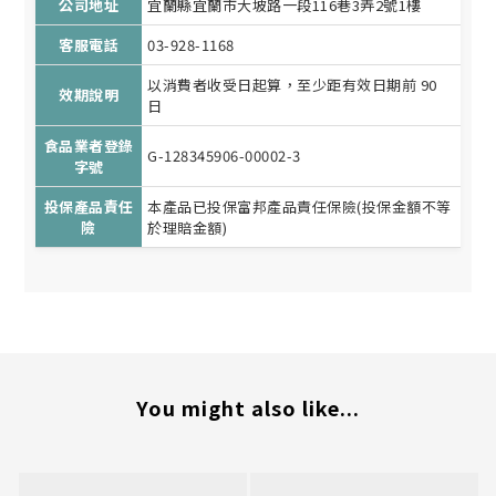
公司地址
宜蘭縣宜蘭市大坡路一段116巷3弄2號1樓
客服電話
03-928-1168
以消費者收受日起算，至少距有效日期前 90
效期說明
日
食品業者登錄
G-128345906-00002-3
字號
投保產品責任
本產品已投保富邦產品責任保險(投保金額不等
險
於理賠金額)
You might also like...