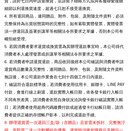
貨，請於七日內申請退換貨，並請留下聯絡方式或與客服聯繫後續
細節以利退換貨速度，超過七日恕不接受退換貨。
4.
所有退回商品，連同贈品、附件、包裝、及附隨文件資料，必須
完整保持為出貨狀態當時的完整性，如有索取實體發票，實體發票
須一併退回及簽署折讓單等相關法令所要求之單據，否則本公司有
權拒絕受理。
5.
若因消費者要求退貨或換貨需為其辦理退款事宜時，本公司得代
消費者本人處理發票或折讓單等相關法令所要求之單據。
6.
若消費者申請退貨退款，商品收回後經本公司確認與消費者申請
退貨商品數量及完整性，連同贈品、附件、包裝、及附隨文件資料
無誤後，本公司退款作業會在七到十四個工作日內退款。
LINE PAY
7.
確認符合退款標準後，若消費者使用信用卡、銀聯卡、
付款，會進行線上刷退，退款實際入帳日期，依各發卡銀行入帳日
不同有所差異，請消費者依照自身狀況洽詢發卡銀行確認實際入帳
日；若消費者使用超商代碼繳費付款或超過發卡行結帳日期，請消
費者提供正確的存摺帳戶影本，以利完成退款手續。
/
8.
辦理退貨需一次退回三盒
袋（含贈品）且皆需未拆封、完整無汙
損，意即買二送一活動屬組合優惠，退貨時須將所購商品及贈品一