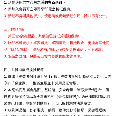
於本官網之活動專區商品。
1.
活動適用
50
2.
新加入會員可立即再享
元之折抵優惠。
3.
活動不得與其他折扣、優惠碼或促銷活動併用，除非另有公告。
三、贈品規範
/
1.
第三盒
袋為贈品，其價值已折抵於活動優惠中。
2.
贈品不可要求：單獨退貨、單獨退款、折抵現金、更換為其他商
品（除非瑕疵）；贈品若有瑕疵，僅接受更換新品，不予退款。
3.
贈品之效期、包裝及出貨內容以實際出貨為準。
四、退貨退款與換貨規範
19
1.
依據《消費者保護法》第
條，消費者於收到商品次日起七日內
享有「猶豫期」，惟猶豫期並非試用品鑑賞期。
2.
本網站商品屬食品類，基於衛生安全考量，除瑕疵品情形外，退
/
換貨必須保持商品為全新未拆封（外包塑膠膜
貼紙已撕開或商品包
裝袋已打開，即算開封狀態），若已拆封恕無法退換貨。
3.
收到商品後，如有瑕疵、破損、物件短缺等情形，需辦理退換