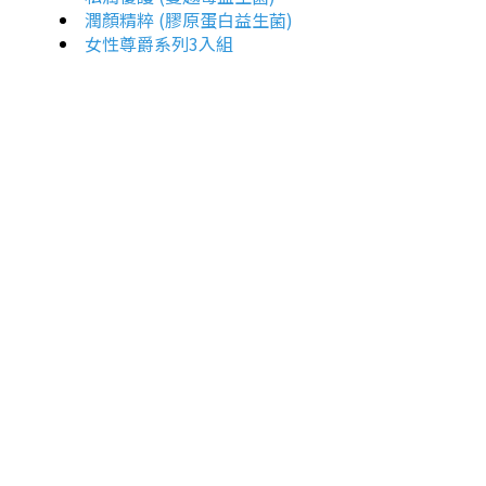
潤顏精粹 (膠原蛋白益生菌)
女性尊爵系列3入組