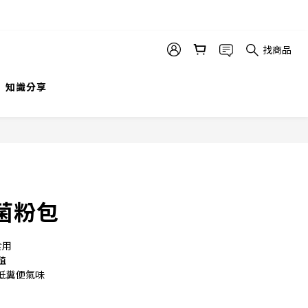
找商品
知識分享
立即購買
菌粉包
食用
殖
低糞便氣味