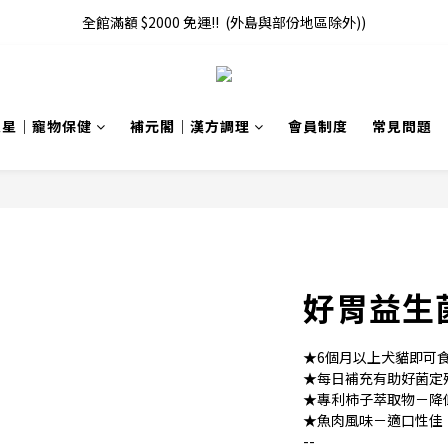
全館滿額 $2000 免運!!  (外島與部份地區除外))
寵星｜寵物保健
補元閣｜漢方調理
會員制度
常見問題
好胃益生
★6個月以上犬貓即可
★每日補充有助好菌定
★專利柿子萃取物－降
★魚肉風味－適口性佳
--