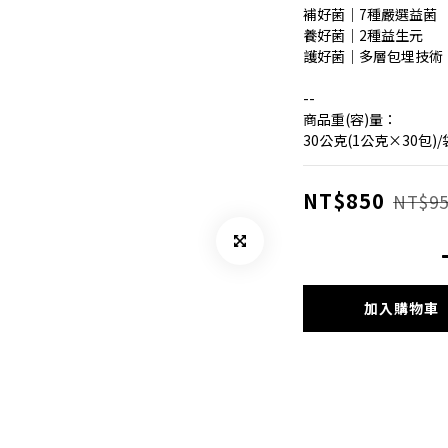
補好菌｜7種嚴選益菌
養好菌｜2種益生元
護好菌｜多層包埋技術
--
商品重(容)量：
30公克(1公克×30包)/
NT$850
NT$95
加入購物車